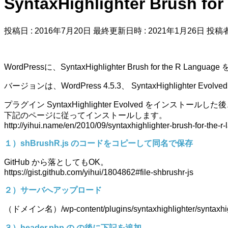
SyntaxHighlighter Brush
投稿日 : 2016年7月20日
最終更新日時 : 2021年1月26日
投稿者
WordPressに、SyntaxHighlighter Brush for the R L
バージョンは、WordPress 4.5.3、 SyntaxHighlighter Evolve
プラグイン SyntaxHighlighter Evolved をインストールした
下記のページに従ってインストールします。
http://yihui.name/en/2010/09/syntaxhighlighter-brush-for-the-r
１）shBrushR.js のコードをコピーして同名で保存
GitHub から落としてもOK。
https://gist.github.com/yihui/1804862#file-shbrushr-js
２）サーバへアップロード
（ドメイン名）/wp-content/plugins/syntaxhighlighter/syntaxhigh
３）header.php の
の後に下記を追加