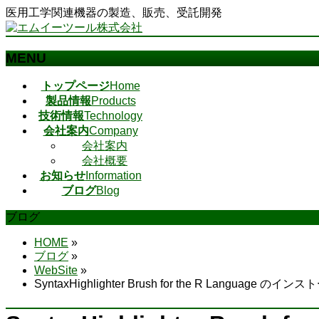
医用工学関連機器の製造、販売、受託開発
MENU
メ
トップページ
Home
ニ
製品情報
Products
ュ
技術情報
Technology
ー
会社案内
Company
を
会社案内
飛
会社概要
ば
お知らせ
Information
す
ブログ
Blog
ブログ
HOME
»
ブログ
»
WebSite
»
SyntaxHighlighter Brush for the R Language のイン