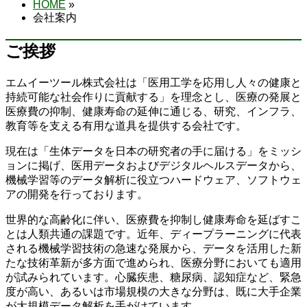
HOME
»
会社案内
ご挨拶
エムイーツール株式会社は「医用工学を応用し人々の健康と
持続可能な社会作りに貢献する」を理念とし、医療の発展と
医療費の抑制、健康寿命の延伸に通じる、研究、インフラ、
教育等を支える有用な道具を提供する会社です。
現在は「生体データを日本の研究者の手に届ける」をミッシ
ョンに掲げ、医用データおよびデジタルヘルスデータから、
機械学習等のデータ解析に役立つハードウェア、ソフトウェ
アの開発を行っております。
世界的な高齢化に伴い、医療費を抑制し健康寿命を延ばすこ
とは人類共通の課題です。近年、ディープラーニングに代表
される機械学習技術の急速な発展から、データを活用した新
たな技術革新が多方面で進められ、医療分野においても適用
が試みられています。心臓疾患、糖尿病、認知症など、緊急
度が高い、あるいは市場規模の大きな分野は、既に大手企業
が大規模データ解析を手がけています。