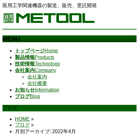
医用工学関連機器の製造、販売、受託開発
MENU
メ
トップページ
Home
ニ
製品情報
Products
ュ
技術情報
Technology
ー
会社案内
Company
を
会社案内
飛
会社概要
ば
お知らせ
Information
す
ブログ
Blog
ブログ
HOME
»
ブログ
»
月別アーカイブ: 2022年4月