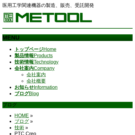
医用工学関連機器の製造、販売、受託開発
MENU
メ
トップページ
Home
ニ
製品情報
Products
ュ
技術情報
Technology
ー
会社案内
Company
を
会社案内
飛
会社概要
ば
お知らせ
Information
す
ブログ
Blog
ブログ
HOME
»
ブログ
»
技術
»
PTC Creo