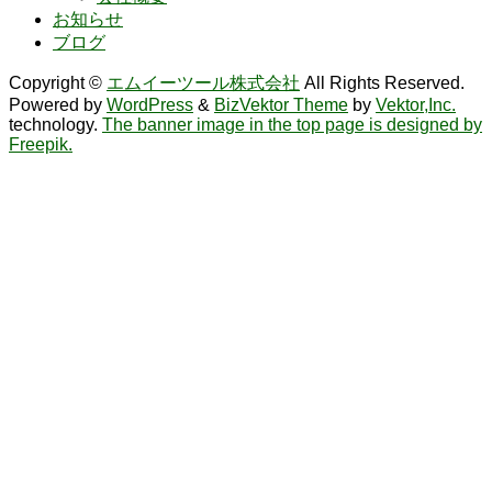
お知らせ
ブログ
Copyright ©
エムイーツール株式会社
All Rights Reserved.
Powered by
WordPress
&
BizVektor Theme
by
Vektor,Inc.
technology.
The banner image in the top page is designed by
Freepik.