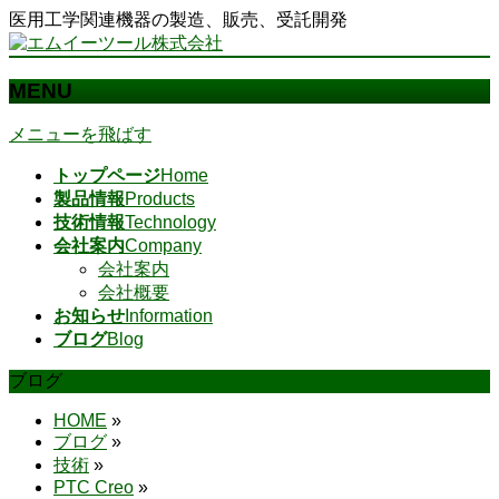
医用工学関連機器の製造、販売、受託開発
MENU
メニューを飛ばす
トップページ
Home
製品情報
Products
技術情報
Technology
会社案内
Company
会社案内
会社概要
お知らせ
Information
ブログ
Blog
ブログ
HOME
»
ブログ
»
技術
»
PTC Creo
»