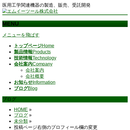
医用工学関連機器の製造、販売、受託開発
MENU
メニューを飛ばす
トップページ
Home
製品情報
Products
技術情報
Technology
会社案内
Company
会社案内
会社概要
お知らせ
Information
ブログ
Blog
ブログ
HOME
»
ブログ
»
未分類
»
投稿ページ右側のプロフィール欄の変更