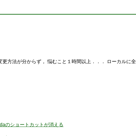
更方法が分からず， 悩むこと１時間以上．．． ローカルに全フ
nacondaのショートカットが消える