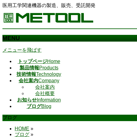
医用工学関連機器の製造、販売、受託開発
MENU
メニューを飛ばす
トップページ
Home
製品情報
Products
技術情報
Technology
会社案内
Company
会社案内
会社概要
お知らせ
Information
ブログ
Blog
ブログ
HOME
»
ブログ
»